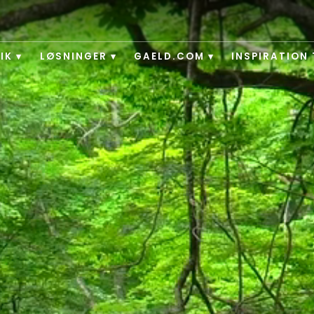
IK
LØSNINGER
GAELD.COM
INSPIRATION