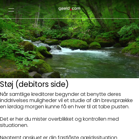
Støj (debitors side)
Når samtlige kreditorer begynder at benytte deres
inddrivelses muligheder vil et studie af din brevsprække
en lørdag morgen kunne få en hver til at tabe pusten.
Det er her du mister overblikket og kontrollen med
situationen.
Nøgternt anskuet er din fastlåste gældssituation