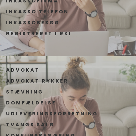
INKASSOFIRMA
INKASSO TELEFON
INKASSOBESØG
REGISTRERET I RKI
ADVOKAT
ADVOKAT RYKKER
STÆVNING
DOMFÆLDELSE
UDLEVERINGSFORRETNING
TVANGS SALG
KONKURSBEGÆRING